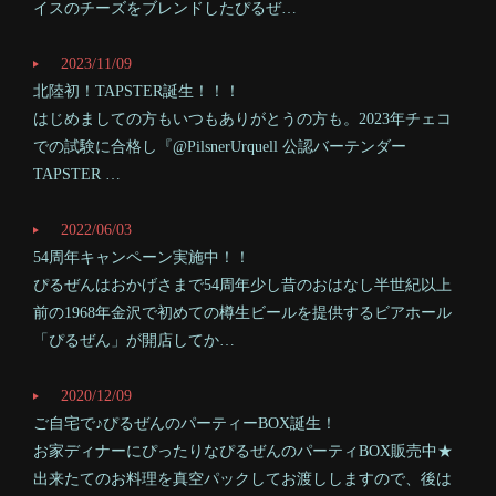
イスのチーズをブレンドしたぴるぜ…
2023/11/09
北陸初！TAPSTER誕生！！！
はじめましての方もいつもありがとうの方も。2023年チェコ
での試験に合格し『@PilsnerUrquell 公認バーテンダー
TAPSTER …
2022/06/03
54周年キャンペーン実施中！！
ぴるぜんはおかげさまで54周年少し昔のおはなし半世紀以上
前の1968年金沢で初めての樽生ビールを提供するビアホール
「ぴるぜん」が開店してか…
この店舗情報をシェアする
2020/12/09
ご自宅で♪ぴるぜんのパーティーBOX誕生！
ニュース | 麦酒 & 葡萄酒屋 ぴるぜん 金沢片町
お家ディナーにぴったりなぴるぜんのパーティBOX販売中★
石川県金沢市片町１－９－２０
出来たてのお料理を真空パックしてお渡ししますので、後は
https://pilsen.owst.jp/blogs