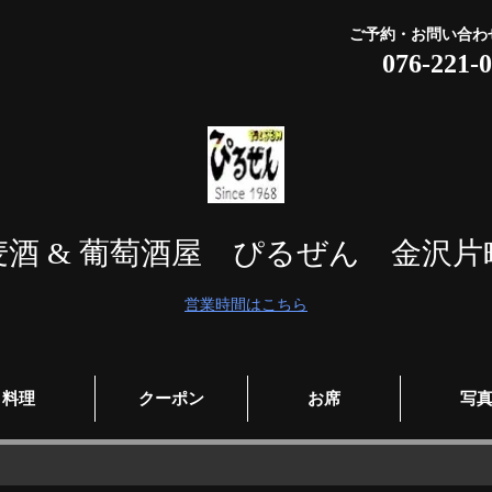
ご予約・お問い合わ
076-221-
麦酒 & 葡萄酒屋 ぴるぜん 金沢片
営業時間はこちら
料理
クーポン
お席
写