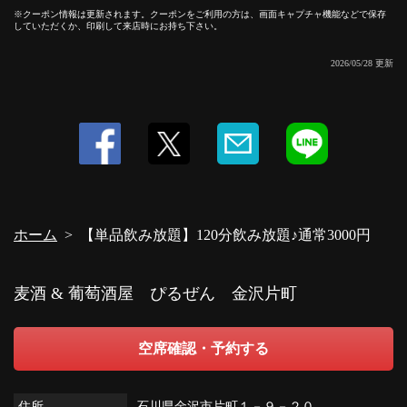
クーポン情報は更新されます。クーポンをご利用の方は、画面キャプチャ機能などで保存
この店舗情報をシェアする
していただくか、印刷して来店時にお持ち下さい。
【単品飲み放題】120分飲み放題♪通常3000円 | 麦酒 & 葡萄
2026/05/28 更新
酒屋 ぴるぜん 金沢片町
石川県金沢市片町１－９－２０
https://pilsen.owst.jp/coupons/209807702
お店情報をコピー
ホーム
【単品飲み放題】120分飲み放題♪通常3000円
麦酒 & 葡萄酒屋 ぴるぜん 金沢片町
閉じる
空席確認・予約する
住所
石川県金沢市片町１－９－２０