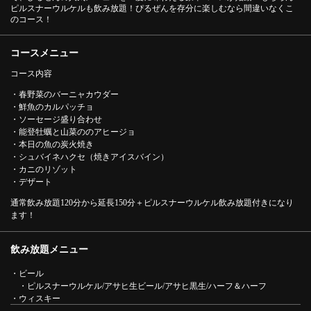
ピルスナーウルケルも飲み放題！ぴるぜんを存分に楽しむなら間違いなくこ
のコース！
コースメニュー
コース内容
・春野菜のバーニャカウダー
・鮮魚のカルパッチョ
・ソーセージ盛り合わせ
・能登牡蠣と山菜ののアヒージョ
・本日の魚の炭火焼き
・シュバイネハクセ（焼きアイスバイン）
この店舗情報をシェアする
・カニのリゾット
・デザート
ウルケル飲み放題付き北陸の幸特別コース★ウルケル飲み
通常飲み放題120分から延長150分＋ピルスナーウルケル飲み放題付きになり
ます！
放題150分 | 麦酒 & 葡萄酒屋 ぴるぜん 金沢片町
石川県金沢市片町１－９－２０
飲み放題メニュー
https://pilsen.owst.jp/courses/191353933
・ビール
お店情報をコピー
・ピルスナーウルケル/アサヒ生ビール/アサヒ黒生/ハーフ＆ハーフ
・ウィスキー