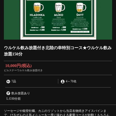
ウルケル飲み放題付き北陸の幸特別コース★ウルケル飲み
放題150分
10,000円
(税込)
ピルスナーウルケル飲み放題付き
7品
4
～
70名
飲み放題あり
L.O30分前
ソーセージや能登牡蠣、カニのリゾットから当店名物焼きアイスバインま
で、ぴるぜんの人気メニューを一度に味わえる豪華コースが始動！もちろん