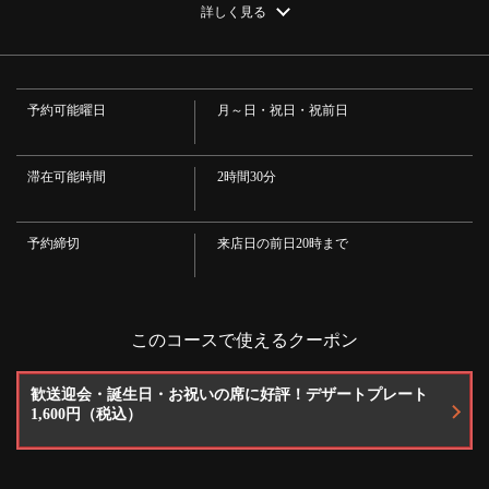
・ブラックニッカクリア(ハイボール/ロック/水割り)
詳しく見る
・サワー
・レモンサワー
・ワイン
・赤・白（グラス/カラフェ）
・梅酒
閉じる
予約可能曜日
月～日・祝日・祝前日
・梅酒(ロック/ソーダ割り)
・カクテル
・カシスオレンジ/カシスウーロン/カシスソーダ/キティ/カリモーチョ/シャ
ンディガフ/パナシェ/ショーレ
滞在可能時間
2時間30分
・焼酎
・芋・麦（ロック/水割り/お湯割り）
・日本酒
予約締切
来店日の前日20時まで
・日本酒(冷/燗)
・ノンアルコール
・ノンアルコールビール/アサヒドライゼロ
・ソフトドリンク
・コーラ/ジンジャエール/オレンジジュース/ウーロン茶/レモンスカッシュ/
このコースで使えるクーポン
カルピス/カルピスソーダ
歓送迎会・誕生日・お祝いの席に好評！デザートプレート
1,600円（税込）