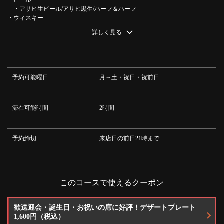
・アサヒ生ビール/アサヒ黒生/ハーフ＆ハーフ
・ウィスキー
・ブラックニッカクリア(ハイボール/ロック/水割り)
詳しく見る
・サワー
この店舗情報をシェアする
・レモンサワー
・ワイン
・赤・白（グラス/カラフェ）
【単品飲み放題登場】120分飲み放題♪3000円 | 麦酒 & 葡萄
・梅酒
予約可能曜日
月～土・祝日・祝前日
酒屋 ぴるぜん 金沢片町
・梅酒(ロック/ソーダ割り)
・カクテル
石川県金沢市片町１－９－２０
・カシスオレンジ/カシスウーロン/カシスソーダ/キティ/カリモーチョ/シャ
https://pilsen.owst.jp/courses/193256924
ンディガフ/パナシェ/ショーレ
滞在可能時間
2時間
・焼酎
お店情報をコピー
・芋・麦（ロック/水割り/お湯割り）
・日本酒
予約締切
来店日の前日21時まで
・日本酒(冷/燗)
・ノンアルコール
・ノンアルコールビール/アサヒドライゼロ
・ソフトドリンク
・コーラ/ジンジャエール/オレンジジュース/ウーロン茶/レモンスカッシュ/
このコースで使えるクーポン
カルピス/カルピスソーダ
閉じる
・＋3000円で【スペシャルプレミアム飲み放題に】
・【ビール】ピルスナーウルケル/ハイネケンエクストラコールド/ヴェルデ
歓送迎会・誕生日・お祝いの席に好評！デザートプレート
ンブルガー樽生/ギネス/コロナ
1,600円（税込）