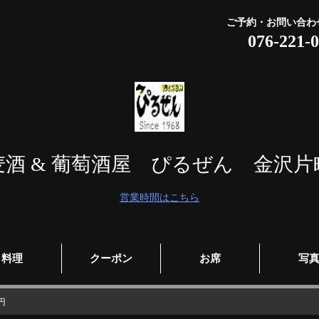
ご予約・お問い合わ
076-221-
麦酒 & 葡萄酒屋 ぴるぜん 金沢片
営業時間はこちら
料理
クーポン
お席
写
円