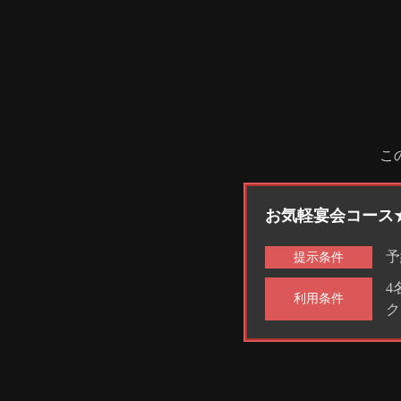
こ
お気軽宴会コース★1
予
提示条件
4
利用条件
ク