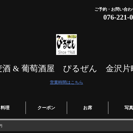
ご予約・お問い合わ
076-221-
麦酒 & 葡萄酒屋 ぴるぜん 金沢片
営業時間はこちら
料理
クーポン
お席
写
円