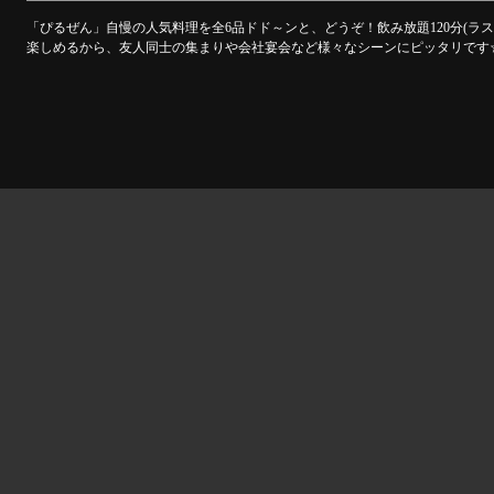
「ぴるぜん」自慢の人気料理を全6品ドド～ンと、どうぞ！飲み放題120分(ラ
楽しめるから、友人同士の集まりや会社宴会など様々なシーンにピッタリです