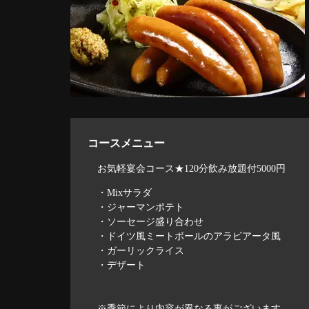
コースメニュー
お気軽宴会コース★120分飲み放題付5000円
・Mixサラダ
・ジャーマンポテト
・ソーセージ盛り合わせ
・ドイツ風ミートボールのアラビアータ風
・ガーリックライス
・デザート
※季節により内容が異なる事がございます